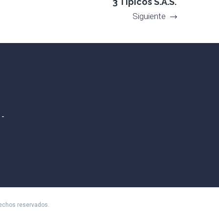
3 Típicos S.A.S.
Siguiente
Google maps
 -
8
rechos reservados.