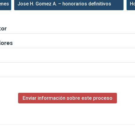
enes
Jose H. Gomez A. – honorarios definitivos
Ho
tor
dores
Enviar información sobre este proceso