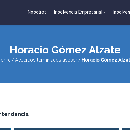
Nosotros
Insolvencia Empresarial
Insolven
Horacio Gómez Alzate
Home
/
Acuerdos terminados asesor
/
Horacio Gómez Alza
ntendencia